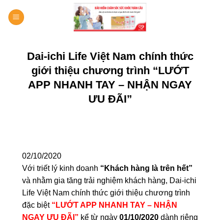
Bỏ
qua
nội
dung
Dai-ichi Life Việt Nam chính thức
giới thiệu chương trình “LƯỚT
APP NHANH TAY – NHẬN NGAY
ƯU ĐÃI”
02/10/2020
Với triết lý kinh doanh
“Khách hàng là trên hết”
và nhằm gia tăng trải nghiệm khách hàng, Dai-ichi
Life Việt Nam chính thức giới thiệu chương trình
đặc biệt
“LƯỚT APP NHANH TAY – NHẬN
NGAY ƯU ĐÃI”
kể từ ngày
01/10/2020
dành riêng