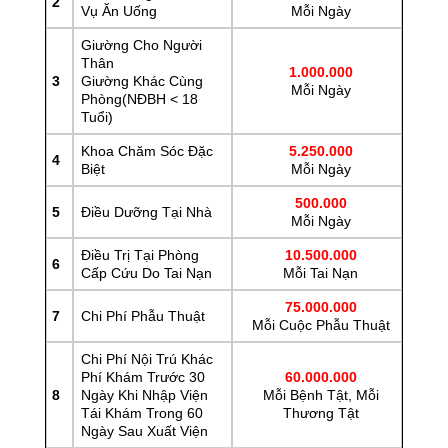
2
Vụ Ăn Uống
Mỗi Ngày
Giường Cho Người
Thân
1.000.000
3
Giường Khác Cùng
Mỗi Ngày
Phòng(NĐBH < 18
Tuổi)
Khoa Chăm Sóc Đặc
5.250.000
4
Biệt
Mỗi Ngày
500.000
5
Điều Dưỡng Tại Nhà
Mỗi Ngày
Điều Trị Tại Phòng
10.500.000
6
Cấp Cứu Do Tai Nạn
Mỗi Tai Nạn
75.000.000
7
Chi Phí Phẫu Thuật
Mỗi Cuộc Phẫu Thuật
Chi Phí Nội Trú Khác
Phí Khám Trước 30
60.000.000
8
Ngày Khi Nhập Viện
Mỗi Bệnh Tật, Mỗi
Tái Khám Trong 60
Thương Tật
Ngày Sau Xuất Viện