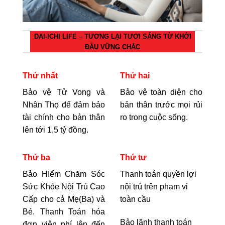
DAI-ICHI LIFE – TƯƠNG LẠI TƯƠI SÁNG TỪ KHỞI
ĐẦU VỮNG CHẮC
Thứ nhất
Thứ hai
Bảo vệ Tử Vong và
Bảo vệ toàn diện cho
Nhân Thọ để đảm bảo
bản thân trước mọi rủi
tài chính cho bản thân
ro trong cuộc sống.
lên tới 1,5 tỷ đồng.
Thứ ba
Thứ tư
Bảo HIểm Chăm Sóc
Thanh toán quyền lợi
Sức Khỏe Nội Trú Cao
nội trú trên phạm vi
Cấp cho cả Mẹ(Ba) và
toàn cầu
Bé. Thanh Toán hóa
Bảo lãnh thanh toán
đơn viện phí lên đến