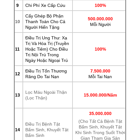
9
Chi Phí Xe Cấp Cứu
100%
Cấy Ghép Bộ Phận
500.000.000
10
Thanh Toán Cho Cả
Mỗi Người
Người Hiến Tặng
Điều Trị Ung Thư: Xạ
Trị Và Hóa Trị (truyền
11
Hoặc Tiêm) Cho Điều
100%
Trị Nội Trú Trong
Ngày Hoặc Ngoại Trú
Điều Trị Tổn Thương
7.500.000
12
Răng Do Tai Nạn
Mỗi Tai Nạn
Lọc Máu Ngoài Thận
13
15.000.000/Năm
(Lọc Thận)
35.000.000
(Cho Tất Cả Bệnh Tật
Điều Trị Bệnh Tật
Bẩm Sinh, Khuyết Tật
14
Bẩm Sinh, Khuyết Tật
Khi Sinh Trong Suốt Thời
Bẩm Sinh
Gian Tham Gia Sản