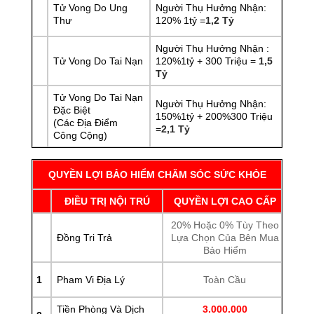
Tử Vong Do Ung
Người Thụ Hưởng Nhận:
Thư
120% 1tỷ =
1,2 Tỷ
Người Thụ Hưởng Nhận :
Tử Vong Do Tai Nạn
120%1tỷ + 300 Triệu =
1,5
Tỷ
Tử Vong Do Tai Nạn
Người Thụ Hưởng Nhận:
Đặc Biệt
150%1tỷ + 200%300 Triệu
(Các Địa Điểm
=
2,1 Tỷ
Công Cộng)
QUYỀN LỢI BẢO HIỂM CHĂM SÓC SỨC KHỎE
Đ
IỀU TRỊ NỘI TRÚ
QUYỀN LỢI CAO CẤP
20% Hoặc 0% Tùy Theo
Đồng Tri Trả
Lựa Chọn Của Bên Mua
Bảo Hiểm
1
Pham Vi Địa Lý
Toàn Cầu
Tiền Phòng Và Dịch
3.000.000