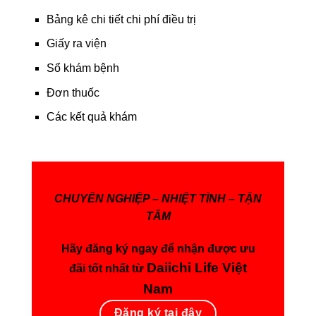
Bảng kê chi tiết chi phí điều trị
Giấy ra viện
Sổ khám bệnh
Đơn thuốc
Các kết quả khám
CHUYÊN NGHIỆP – NHIỆT TÌNH – TẬN
TÂM
Hãy đăng ký ngay để nhận được ưu
Daiichi Life
Việt
đãi tốt nhất từ
Nam
Đăng ký tại đây