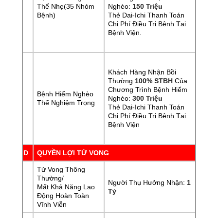
Thể Nhẹ(35 Nhóm
Nghèo:
150 Triệu
Bệnh)
Thẻ Dai-Ichi Thanh Toán
Chi Phí Điều Trị Bệnh Tại
Bệnh Viện.
Khách Hàng Nhận Bồi
Thường
100% STBH
Của
Chương Trình Bệnh Hiểm
Bệnh Hiểm Nghèo
Nghèo:
30
0 Triệu
Thể Nghiệm Trọng
Thẻ Dai-Ichi Thanh Toán
Chi Phí Điều Trị Bệnh Tại
Bệnh Viện
Bệnh Viện.
D
QUYỀN LỢI TỬ VONG
Tử Vong Thông
Thường/
Người Thụ Hưởng Nhận:
1
Mất Khả Năng Lao
Tỷ
Động Hoàn Toàn
Vĩnh Viễn