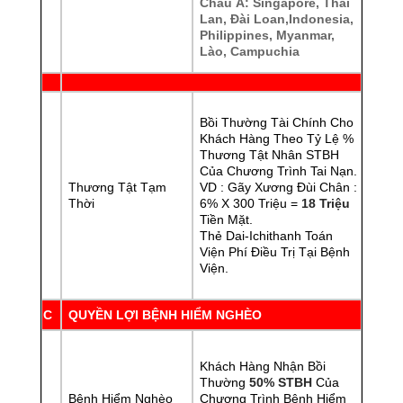
Châu Á: Singapore, Thái
Lan, Đài Loan,Indonesia,
Philippines, Myanmar,
Lào, Campuchia
Bồi Thường Tài Chính Cho
Khách Hàng Theo Tỷ Lệ %
Thương Tật Nhân STBH
Của Chương Trình Tai Nạn.
Thương Tật Tạm
VD : Gãy Xương Đùi Chân :
Thời
6% X 300 Triệu =
18 Triệu
Tiền Mặt.
Thẻ Dai-Ichithanh Toán
Viện Phí Điều Trị Tại Bệnh
Viện.
C
QUYỀN LỢI BỆNH HIỂM NGHÈO
Khách Hàng Nhận Bồi
Thường
50% STBH
Của
Bệnh Hiểm Nghèo
Chương Trình Bệnh Hiểm