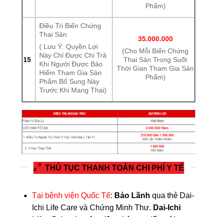
Phẩm)
Điều Trị Biến Chứng
Thai Sản
35.000.000
( Lưu Ý: Quyền Lợi
(Cho Mỗi Biến Chứng
Này Chỉ Được Chi Trả
15
Thai Sản Trong Suốt
Khi Người Được Bảo
Thời Gian Tham Gia Sản
Hiểm Tham Gia Sản
Phẩm)
Phẩm Bổ Sung Này
Trước Khi Mang Thai)
THỦ TỤC THANH TOÁN CHI PHÍ Y TẾ
Tại bệnh viện Quốc Tế
:
Bảo Lãnh
qua thẻ Dai-
Ichi Life Care và Chứng Minh Thư.
Dai-Ichi