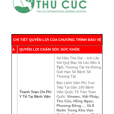
CHI TIẾT QUYỀN LỢI CỦA CHƯƠNG TRÌNH BẢO VỆ
A
QUYỀN LỢI CHĂM SÓC SỨC KHỎE
Sở Hữu Thẻ Dai – Ichi Life
Với Quỹ Bảo Vệ Lên Đến
1
Tỷ/
1 Thương Tật Và Không
Giới Hạn Số Bệnh Số
Thương Tật
Bảo Lãnh Viện Phí Trực
Tiếp Tại Gần 100 Bệnh
Thanh Toán Chi Phí
Viện Quốc Tế Trên Toàn
Y Tế Tại Bệnh Viện
Quốc:
Vinmec, Việt Pháp,
Thu Cúc, Hồng Ngọc,
Phương Đông…. Và 8
Nước Trong Khu Vực