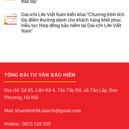
trao tay”
Dai-ichi Life Việt Nam triển khai “Chương trình tích
lũy điểm thưởng dành cho khách hàng khôi phục
hiệu lực Hợp đồng bảo hiểm tại Dai-ichi Life Việt
Nam”
TỔNG ĐÀI TƯ VẤN BẢO HIỂM
Địa chỉ: Số 65, Liền Kề 4, Tân Tây Đô, xã Tân Lập, Đan
Phượng, Hà Nội
Mail: khanhlinh94.daiichi@gmail.com
Hotline : 0815 518 555